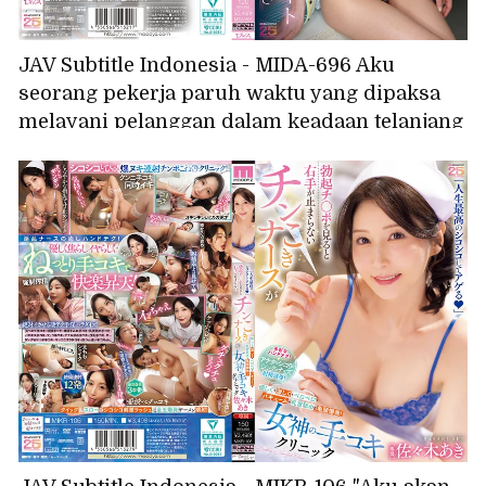
JAV Subtitle Indonesia - MIDA-696 Aku
seorang pekerja paruh waktu yang dipaksa
melayani pelanggan dalam keadaan telanjang
dan tanpa pakaian dalam oleh manajerku
yang mesum selama shift larut malam. (Aoi
Ibuki)