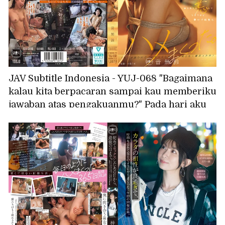
JAV Subtitle Indonesia - YUJ-068 "Bagaimana
kalau kita berpacaran sampai kau memberiku
jawaban atas pengakuanmu?" Pada hari aku
menyatakan perasaanku pada gadis yang
selalu kusukai, seorang teman perempuan
dari universitas menyatakan perasaannya
padaku... Aku begitu terpikat padanya
sehingga aku lupa tentang gadis yang
kusukai, dan kami berhubungan seks
berulang kali. Otonashi Suzu