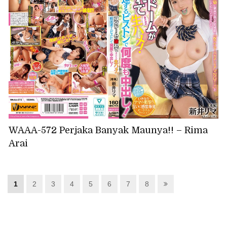
WAAA-572 Perjaka Banyak Maunya!! – Rima
Arai
1
2
3
4
5
6
7
8