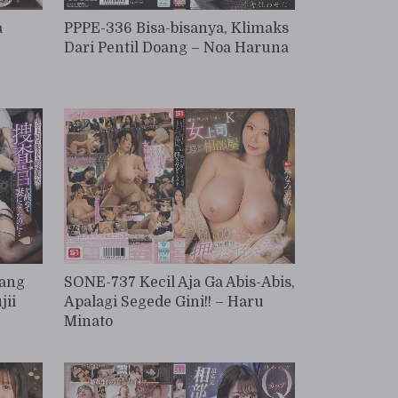
a
PPPE-336 Bisa-bisanya, Klimaks
Dari Pentil Doang – Noa Haruna
Sang
SONE-737 Kecil Aja Ga Abis-Abis,
jii
Apalagi Segede Gini!! – Haru
Minato