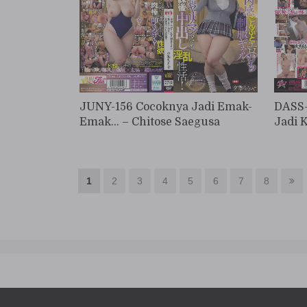
JUNY-156 Cocoknya Jadi Emak-
DASS-
Emak… – Chitose Saegusa
Jadi 
1
2
3
4
5
6
7
8