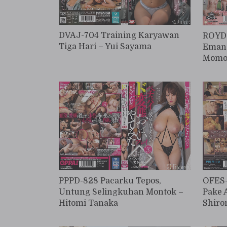
DVAJ-704 Training Karyawan
ROYD-
Tiga Hari – Yui Sayama
Emang
Momo
PPPD-828 Pacarku Tepos,
OFES-
Untung Selingkuhan Montok –
Pake 
Hitomi Tanaka
Shiro