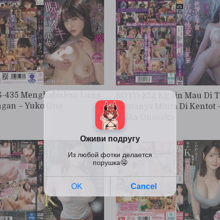
-435 Menghabiskan Uang
ROYD-252 Kirain Mau Di T
gan – Yuko Ono
Nyatanya Minta Di Kentot 
Yuika Onosaka