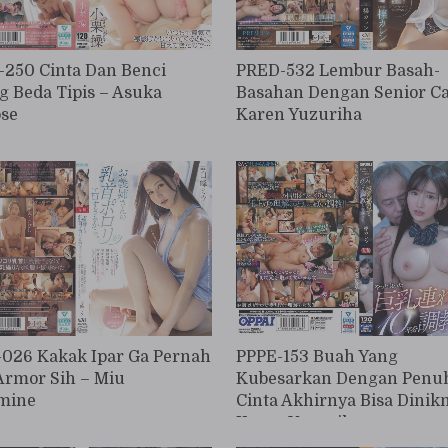
250 Cinta Dan Benci
PRED-532 Lembur Basah-
 Beda Tipis – Asuka
Basahan Dengan Senior Ca
se
Karen Yuzuriha
026 Kakak Ipar Ga Pernah
PPPE-153 Buah Yang
Armor Sih – Miu
Kubesarkan Dengan Penu
mine
Cinta Akhirnya Bisa Dinik
Karen Yuzuriha