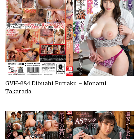
GVH-684 Dibuahi Putraku – Monami
Takarada