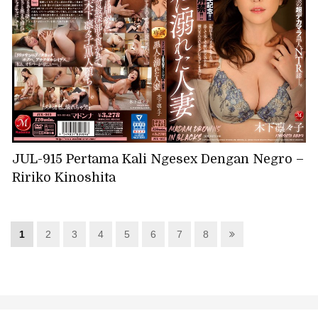
JUL-915 Pertama Kali Ngesex Dengan Negro –
Ririko Kinoshita
1
2
3
4
5
6
7
8