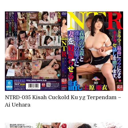
NTRD-035 Kisah Cuckold Ku yg Terpendam –
Ai Uehara