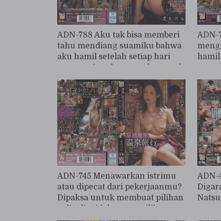
ADN-788 Aku tak bisa memberi
ADN-7
tahu mendiang suamiku bahwa
mengg
aku hamil setelah setiap hari
hamil
menemui ayah mertuaku untuk
utang
mengisi kekosongan kesepian. -
Natsume Ayaharu
ADN-745 Menawarkan istrimu
ADN-4
atau dipecat dari pekerjaanmu?
Digar
Dipaksa untuk membuat pilihan
Nats
sulit, dia tidak punya pilihan
selain menawarkan istrinya