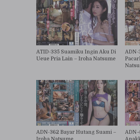
kepada bosnya yang perkasa
untuk liburan ke pemandian air
panas.
ATID-335 Suamiku Ingin Aku Di
ADN-3
Ueue Pria Lain – Iroha Natsume
Pacar
Nats
ADN-362 Bayar Hutang Suami –
ADN-4
Iroha Natsume
Anakk