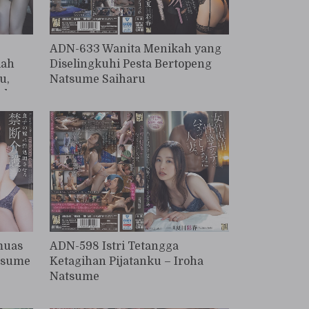
ADN-633 Wanita Menikah yang
dah
Diselingkuhi Pesta Bertopeng
u,
Natsume Saiharu
akan
yang
gan,
k
muas
ADN-598 Istri Tetangga
atsume
Ketagihan Pijatanku – Iroha
Natsume