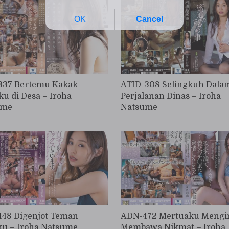
37 Bertemu Kakak
ATID-308 Selingkuh Dala
ku di Desa – Iroha
Perjalanan Dinas – Iroha
ume
Natsume
48 Digenjot Teman
ADN-472 Mertuaku Mengi
u – Iroha Natsume
Membawa Nikmat – Iroha