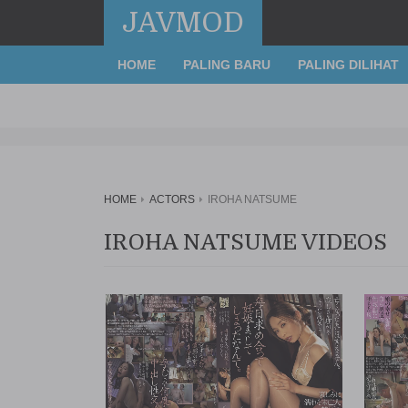
JAVMOD
HOME
PALING BARU
PALING DILIHAT
HOME
ACTORS
IROHA NATSUME
IROHA NATSUME VIDEOS