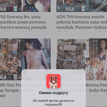
82 Seorang ibu, yang
ADN-769 Seorang wanita
antikan posisi putrinya,
pekerja kantoran yang su
 karena seorang penagih
menikah, Natsume Ayahar
. - Natsume Ayaharu
dipaksa menerima perbud
seksual di tangan bosnya 
dibenci, mesum, dan bajin
sebuah perintah yang tida
pernah bisa dia lawan, dan
selalu dia terima dengan
enggan.
96 Niat Promil Malah
ADN-696 Ayah Mertua Pe
ap Terapis – Iroha
Hasrat Seksual – Iroha N
ume