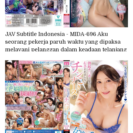
JAV Subtitle Indonesia - MIDA-696 Aku
seorang pekerja paruh waktu yang dipaksa
melayani pelanggan dalam keadaan telanjang
dan tanpa pakaian dalam oleh manajerku
yang mesum selama shift larut malam. (Aoi
Ibuki)