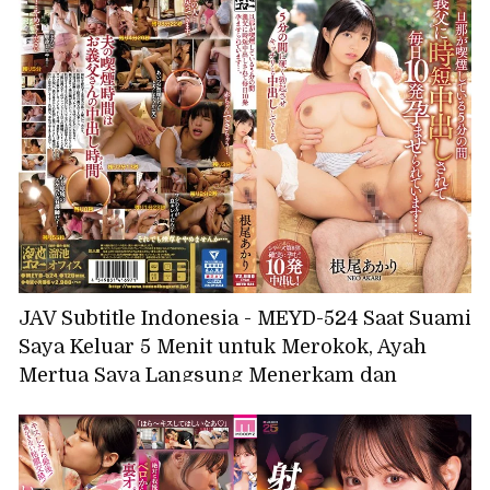
vaginanya berkedut karena hampir celaka,
mencapai orgasme tak terkendali karena
penis besar ayah tirinya, Inoue Momo
JAV Subtitle Indonesia - MEYD-524 Saat Suami
Saya Keluar 5 Menit untuk Merokok, Ayah
Mertua Saya Langsung Menerkam dan
Memperkosa Saya Sampai Ia Ejakulasi di
Dalam Saya... - Akari Neo