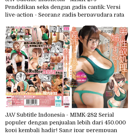
Pendidikan seks dengan gadis cantik: Versi
live-action - Seorang gadis berpayudara rata
dipaksa memahami melalui pemerkosaan
yang mengubah akal sehat - NTR Matsumoto
Ichika
JAV Subtitle Indonesia - MIMK-282 Serial
populer dengan penjualan lebih dari 450.000
kopi kembali hadir! Sang ipar perempuan