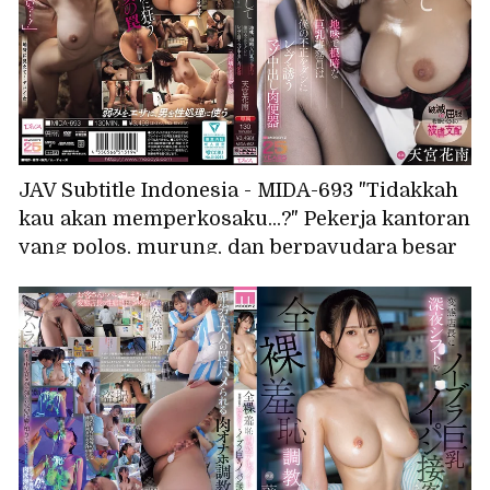
JAV Subtitle Indonesia - MIDA-693 "Tidakkah
kau akan memperkosaku...?" Pekerja kantoran
yang polos, murung, dan berpayudara besar
itu menggunakan kesalahanku sebagai alat
untuk memancingku agar diperkosa; dia
adalah wadah sperma masokis. - Amamiya
Kana