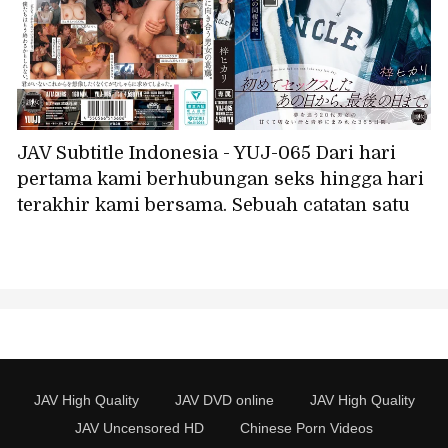
JAV Subtitle Indonesia - YUJ-065 Dari hari
pertama kami berhubungan seks hingga hari
terakhir kami bersama. Sebuah catatan satu
tahun hidup bersama, di mana chemistry
fisik kami begitu luar biasa sehingga kami
lupa waktu dan berhubungan seks hampir
setiap hari. Azusa Hikari
JAV High Quality
JAV DVD online
JAV High Quality
JAV Uncensored HD
Chinese Porn Videos