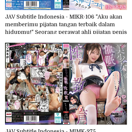
JAV Subtitle Indonesia - MIKR-106 "Aku akan
memberimu pijatan tangan terbaik dalam
hidupmu!" Seorang perawat ahli pijatan penis
yang tangan kanannya tak bisa berhenti saat
melihat penis ereksi, dengan lembut, intens,
menjilat, menghisap, menjilat puting, dan
membuat kepala penis meledak! Klinik
Pijatan Tangan Dewi Sasaki Aki
JAV Subtitle Indonesia - MIMK-275