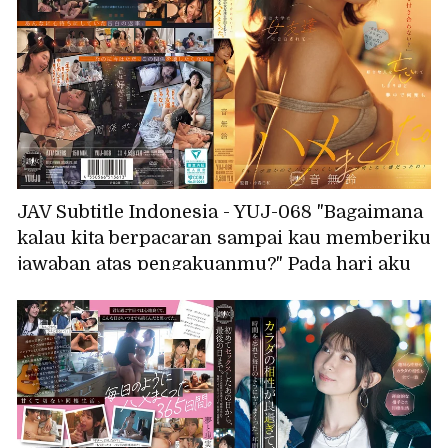
JAV Subtitle Indonesia - YUJ-068 "Bagaimana
kalau kita berpacaran sampai kau memberiku
jawaban atas pengakuanmu?" Pada hari aku
menyatakan perasaanku pada gadis yang
selalu kusukai, seorang teman perempuan
dari universitas menyatakan perasaannya
padaku... Aku begitu terpikat padanya
sehingga aku lupa tentang gadis yang
kusukai, dan kami berhubungan seks
berulang kali. Otonashi Suzu