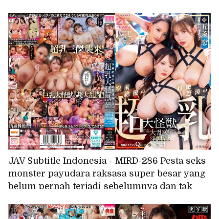
menganggap tugasnya adalah memuaskan
hasrat seksual saudara laki-lakinya. Versi
live-action dibintangi oleh Anzu Anzu dan
Reika Natsume.
JAV Subtitle Indonesia - MIRD-286 Pesta seks
monster payudara raksasa super besar yang
belum pernah terjadi sebelumnya dan tak
tertandingi SPESIAL: Gojo Ren, Himari, Maria
Valentine