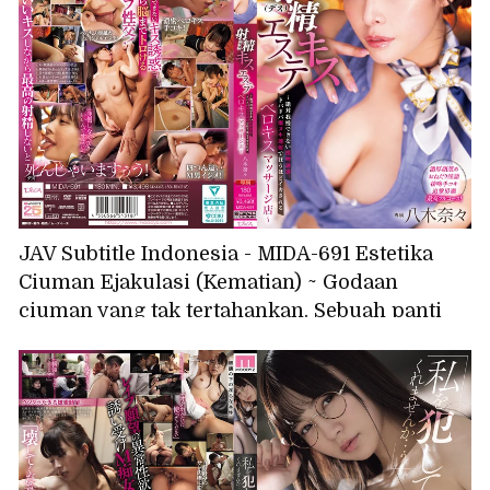
JAV Subtitle Indonesia - MIDA-691 Estetika
Ciuman Ejakulasi (Kematian) ~ Godaan
ciuman yang tak tertahankan. Sebuah panti
pijat ciuman lidah yang akan membuatmu
gila dengan ejakulasi eksplosif ~ Nana Yagi