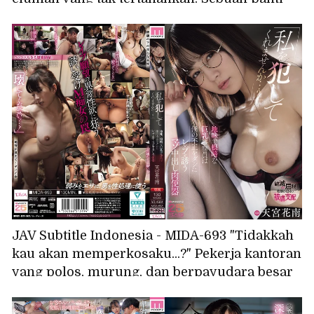
pijat ciuman lidah yang akan membuatmu
gila dengan ejakulasi eksplosif ~ Nana Yagi
JAV Subtitle Indonesia - MIDA-693 "Tidakkah
kau akan memperkosaku...?" Pekerja kantoran
yang polos, murung, dan berpayudara besar
itu menggunakan kesalahanku sebagai alat
untuk memancingku agar diperkosa; dia