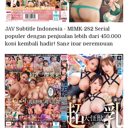
JAV Subtitle Indonesia - MIMK-282 Serial
populer dengan penjualan lebih dari 450.000
kopi kembali hadir! Sang ipar perempuan
menganggap tugasnya adalah memuaskan
hasrat seksual saudara laki-lakinya. Versi
live-action dibintangi oleh Anzu Anzu dan
Reika Natsume.