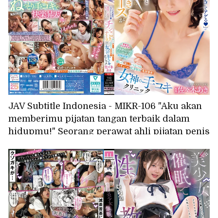
JAV Subtitle Indonesia - MIKR-106 "Aku akan
memberimu pijatan tangan terbaik dalam
hidupmu!" Seorang perawat ahli pijatan penis
yang tangan kanannya tak bisa berhenti saat
melihat penis ereksi, dengan lembut, intens,
menjilat, menghisap, menjilat puting, dan
membuat kepala penis meledak! Klinik
Pijatan Tangan Dewi Sasaki Aki