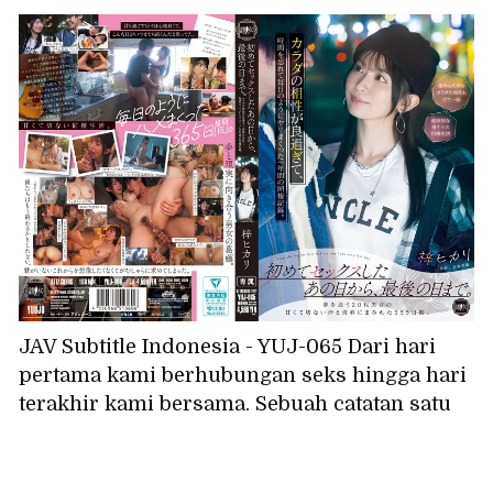
menyatakan perasaanku pada gadis yang
selalu kusukai, seorang teman perempuan
dari universitas menyatakan perasaannya
padaku... Aku begitu terpikat padanya
sehingga aku lupa tentang gadis yang
kusukai, dan kami berhubungan seks
berulang kali. Otonashi Suzu
JAV Subtitle Indonesia - YUJ-065 Dari hari
pertama kami berhubungan seks hingga hari
terakhir kami bersama. Sebuah catatan satu
tahun hidup bersama, di mana chemistry
fisik kami begitu luar biasa sehingga kami
lupa waktu dan berhubungan seks hampir