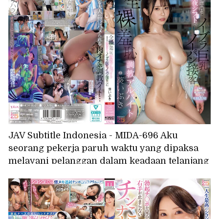
adalah wadah sperma masokis. - Amamiya
Kana
JAV Subtitle Indonesia - MIDA-696 Aku
seorang pekerja paruh waktu yang dipaksa
melayani pelanggan dalam keadaan telanjang
dan tanpa pakaian dalam oleh manajerku
yang mesum selama shift larut malam. (Aoi
Ibuki)