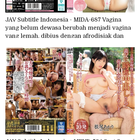
JAV Subtitle Indonesia - MIDA-687 Vagina
yang belum dewasa berubah menjadi vagina
yang lemah, dibius dengan afrodisiak dan
dilatih menggunakan vibrator jarak jauh,
vaginanya berkedut karena hampir celaka,
mencapai orgasme tak terkendali karena
penis besar ayah tirinya, Inoue Momo