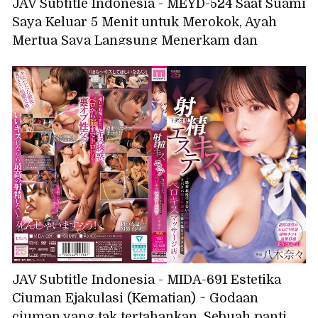
JAV Subtitle Indonesia - MEYD-524 Saat Suami
Saya Keluar 5 Menit untuk Merokok, Ayah
Mertua Saya Langsung Menerkam dan
Memperkosa Saya Sampai Ia Ejakulasi di
Dalam Saya... - Akari Neo
JAV Subtitle Indonesia - MIDA-691 Estetika
Ciuman Ejakulasi (Kematian) ~ Godaan
ciuman yang tak tertahankan. Sebuah panti