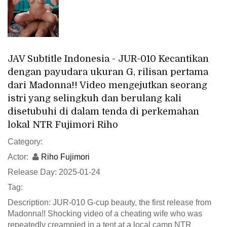
JAV Subtitle Indonesia - JUR-010 Kecantikan
dengan payudara ukuran G, rilisan pertama
dari Madonna!! Video mengejutkan seorang
istri yang selingkuh dan berulang kali
disetubuhi di dalam tenda di perkemahan
lokal NTR Fujimori Riho
Category:
Actor:
Riho Fujimori
Release Day: 2025-01-24
Tag:
Description: JUR-010 G-cup beauty, the first release from
Madonna!! Shocking video of a cheating wife who was
repeatedly creampied in a tent at a local camp NTR