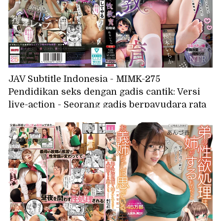
JAV Subtitle Indonesia - MIMK-275
Pendidikan seks dengan gadis cantik: Versi
live-action - Seorang gadis berpayudara rata
dipaksa memahami melalui pemerkosaan
yang mengubah akal sehat - NTR Matsumoto
Ichika