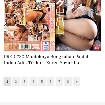
PRED-730 Montoknya Bongkahan Pantat
Indah Adik Tiriku – Karen Yuzuriha
1
2
3
4
5
6
7
8