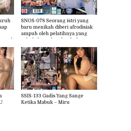
uruh
SNOS-078 Seorang istri yang
sap
baru menikah diberi afrodisiak
h
ampuh oleh pelatihnya yang
 untuk
cabul, dan seluruh tubuhnya
! miru
berubah menjadi klitoris!
Selama pelatihan, dia kejang-
kejang hebat, vaginanya terbuka
lebar, dan dia mengalami
orgasme sambil buang air kecil.
Miru
a
SSIS-133 Gadis Yang Sange
U
Ketika Mabuk – Miru