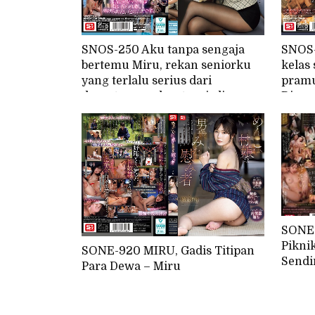
SNOS-250 Aku tanpa sengaja
SNOS-
bertemu Miru, rekan seniorku
kelas
yang terlalu serius dari
pramu
departemen akuntansi, di
Dia m
sebuah tempat jasa escort
pria 
bertema submisif! "Hehe, aku
alat 
akan menggunakan ini sebagai
kesempatan untuk melatihmu
banyak!" (Aku)
SONE
Pikni
SONE-920 MIRU, Gadis Titipan
Sendi
Para Dewa – Miru