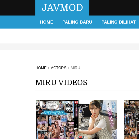
JAVMOD
HOME
PALING BARU
PALING DILIHAT
HOME
ACTORS
MIRU
MIRU VIDEOS