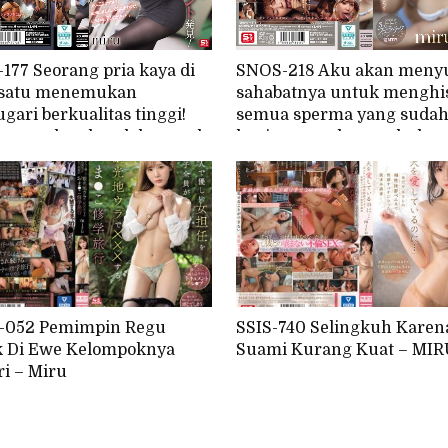
177 Seorang pria kaya di
SNOS-218 Aku akan meny
 satu menemukan
sahabatnya untuk menghi
gari berkualitas tinggi!
semua sperma yang suda
enemukan kesalahan pada
kusimpan selama sebulan
itu dan bahkan mengurus
istriku agar dia bisa hamil
kelaminnya lol Miru
-052 Pemimpin Regu
SSIS-740 Selingkuh Karen
k Di Ewe Kelompoknya
Suami Kurang Kuat – MIR
ri – Miru